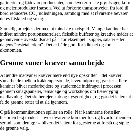
gartnerier og fødevareproducenter, som leverer friske grøntsager, korn
og mejeriprodukter i sæson. Ved at forkorte transportvejen fra jord til
bord reduceres CO₂-udledningen, samtidig med at råvarerne bevarer
deres friskhed og smag.
Samtidig arbejdes der med at mindske madspild. Mange kantiner har
indført mindre portionsstørrelser, fleksible buffeter og kreative måder at
genanvende overskudsmad på – for eksempel i supper, salater eller
dagens “restetallerken”. Det er både godt for klimaet og for
økonomien.
Grønne vaner kræver samarbejde
At ændre madvaner kræver mere end nye opskrifter – det kræver
samarbejde mellem køkkenpersonale, leverandører og gæster. I flere
kantiner bliver medarbejdere og studerende inddraget i processen
gennem smagspaneler, temadage og workshops om bæredygtig
madlavning. Det skaber ejerskab og nysgerrighed, og gør det lettere at
få de grønne retter til at slå igennem.
Også kommunikationen spiller en rolle. Når kantinerne fortæller
historien bag maden – hvor råvarerne kommer fra, og hvorfor menuen
ser ud, som den gør – bliver det lettere for gæsterne at forstå og støtte
de grønne valg.