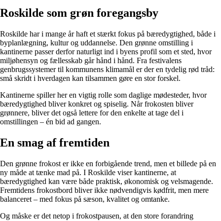
Roskilde som grøn foregangsby
Roskilde har i mange år haft et stærkt fokus på bæredygtighed, både i
byplanlægning, kultur og uddannelse. Den grønne omstilling i
kantinerne passer derfor naturligt ind i byens profil som et sted, hvor
miljøhensyn og fællesskab går hånd i hånd. Fra festivalens
genbrugssystemer til kommunens klimamål er der en tydelig rød tråd:
små skridt i hverdagen kan tilsammen gøre en stor forskel.
Kantinerne spiller her en vigtig rolle som daglige mødesteder, hvor
bæredygtighed bliver konkret og spiselig. Når frokosten bliver
grønnere, bliver det også lettere for den enkelte at tage del i
omstillingen – én bid ad gangen.
En smag af fremtiden
Den grønne frokost er ikke en forbigående trend, men et billede på en
ny måde at tænke mad på. I Roskilde viser kantinerne, at
bæredygtighed kan være både praktisk, økonomisk og velsmagende.
Fremtidens frokostbord bliver ikke nødvendigvis kødfrit, men mere
balanceret – med fokus på sæson, kvalitet og omtanke.
Og måske er det netop i frokostpausen, at den store forandring