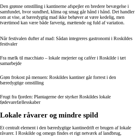
Den grønne omstilling i kantinerne afspejler en bredere bevægelse i
samfundet, hvor sundhed, klima og smag går hånd i hånd. Det handler
om at vise, at bæredygtig mad ikke behøver at være kedelig, men
tværtimod kan være både farverig, mættende og fuld af variation.
Når festivalen dufter af mad: Sådan integreres gastronomi i Roskildes
festivaler
Fra mælk til macchiato – lokale mejerier og caféer i Roskilde i tæt
samarbejde
Grøn frokost på menuen: Roskildes kantiner går forrest i den
bæredygtige omstilling
Frugt fra fjorden: Plantagerne der styrker Roskildes lokale
fødevarefællesskaber
Lokale råvarer og mindre spild
Et centralt element i den bæredygtige kantinedrift er brugen af lokale
råvarer. I Roskilde og omegn findes et rigt netværk af landbrug,