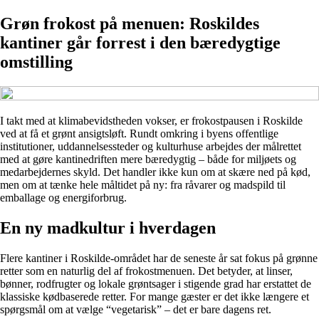
Grøn frokost på menuen: Roskildes
kantiner går forrest i den bæredygtige
omstilling
I takt med at klimabevidstheden vokser, er frokostpausen i Roskilde
ved at få et grønt ansigtsløft. Rundt omkring i byens offentlige
institutioner, uddannelsessteder og kulturhuse arbejdes der målrettet
med at gøre kantinedriften mere bæredygtig – både for miljøets og
medarbejdernes skyld. Det handler ikke kun om at skære ned på kød,
men om at tænke hele måltidet på ny: fra råvarer og madspild til
emballage og energiforbrug.
En ny madkultur i hverdagen
Flere kantiner i Roskilde-området har de seneste år sat fokus på grønne
retter som en naturlig del af frokostmenuen. Det betyder, at linser,
bønner, rodfrugter og lokale grøntsager i stigende grad har erstattet de
klassiske kødbaserede retter. For mange gæster er det ikke længere et
spørgsmål om at vælge “vegetarisk” – det er bare dagens ret.