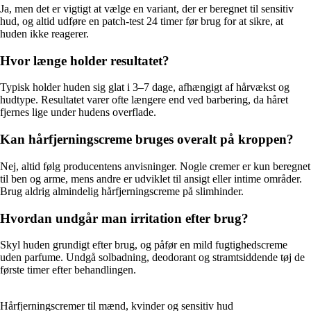
Ja, men det er vigtigt at vælge en variant, der er beregnet til sensitiv
hud, og altid udføre en patch-test 24 timer før brug for at sikre, at
huden ikke reagerer.
Hvor længe holder resultatet?
Typisk holder huden sig glat i 3–7 dage, afhængigt af hårvækst og
hudtype. Resultatet varer ofte længere end ved barbering, da håret
fjernes lige under hudens overflade.
Kan hårfjerningscreme bruges overalt på kroppen?
Nej, altid følg producentens anvisninger. Nogle cremer er kun beregnet
til ben og arme, mens andre er udviklet til ansigt eller intime områder.
Brug aldrig almindelig hårfjerningscreme på slimhinder.
Hvordan undgår man irritation efter brug?
Skyl huden grundigt efter brug, og påfør en mild fugtighedscreme
uden parfume. Undgå solbadning, deodorant og stramtsiddende tøj de
første timer efter behandlingen.
Hårfjerningscremer til mænd, kvinder og sensitiv hud