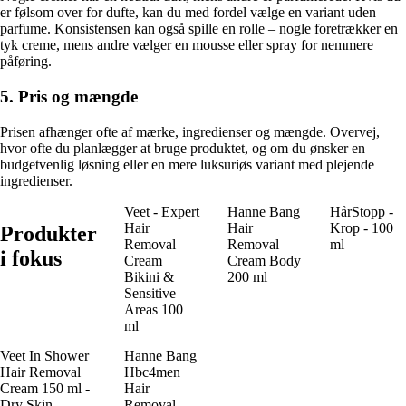
er følsom over for dufte, kan du med fordel vælge en variant uden
parfume. Konsistensen kan også spille en rolle – nogle foretrækker en
tyk creme, mens andre vælger en mousse eller spray for nemmere
påføring.
5. Pris og mængde
Prisen afhænger ofte af mærke, ingredienser og mængde. Overvej,
hvor ofte du planlægger at bruge produktet, og om du ønsker en
budgetvenlig løsning eller en mere luksuriøs variant med plejende
ingredienser.
Veet - Expert
Hanne Bang
HårStopp -
Hair
Hair
Krop - 100
Produkter
Removal
Removal
ml
i fokus
Cream
Cream Body
Bikini &
200 ml
Sensitive
Areas 100
ml
Veet In Shower
Hanne Bang
Hair Removal
Hbc4men
Cream 150 ml -
Hair
Dry Skin
Removal