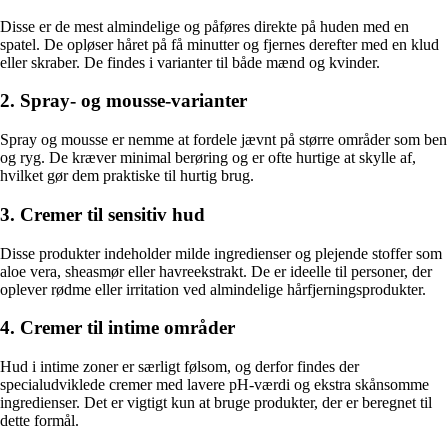
Disse er de mest almindelige og påføres direkte på huden med en
spatel. De opløser håret på få minutter og fjernes derefter med en klud
eller skraber. De findes i varianter til både mænd og kvinder.
2. Spray- og mousse-varianter
Spray og mousse er nemme at fordele jævnt på større områder som ben
og ryg. De kræver minimal berøring og er ofte hurtige at skylle af,
hvilket gør dem praktiske til hurtig brug.
3. Cremer til sensitiv hud
Disse produkter indeholder milde ingredienser og plejende stoffer som
aloe vera, sheasmør eller havreekstrakt. De er ideelle til personer, der
oplever rødme eller irritation ved almindelige hårfjerningsprodukter.
4. Cremer til intime områder
Hud i intime zoner er særligt følsom, og derfor findes der
specialudviklede cremer med lavere pH-værdi og ekstra skånsomme
ingredienser. Det er vigtigt kun at bruge produkter, der er beregnet til
dette formål.