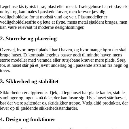
Legehuse fås typisk i træ, plast eller metal. Trælegehuse har et klassisk
udtryk og kan males i ønskede farver, men kræver jævnlig
vedligeholdelse for at modstå vind og vejr. Plastmodeller er
vedligeholdelsesfrie og lette at flytte, mens metal sjældent bruges, men
kan være relevant til moderne designløsninger.
2. Størrelse og placering
Overvej, hvor meget plads I har i haven, og hvor mange børn der skal
bruge huset. Et kompakt legehus passer godt til mindre haver, mens
større modeller med veranda eller rutsjebane kræver mere plads. Sørg
for, at huset står på et jævnt underlag og i passende afstand fra hegn og
træer.
3. Sikkerhed og stabilitet
Sikkerheden er afgørende. Tjek, at legehuset har glatte kanter, stabile
samlinger og ingen små dele, der kan løsne sig. Hvis huset står hævet,
bør der være gelænder og skridsikker trappe. Vælg altid produkter, der
lever op til gældende sikkerhedsstandarder.
4. Design og funktioner