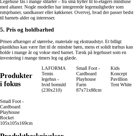
Legehuse fås i mange stilarter – fra små hytter til to-etagers minihuse
med altaner. Nogle modeller har integrerede legemuligheder som
rutsjebaner, sandkasser eller køkkener. Overvej, hvad der passer bedst
til barnets alder og interesser.
5. Pris og holdbarhed
Prisen afhænger af størrelse, materiale og ekstraudstyr. Et billigt
plastikhus kan være fint til de mindste børn, mens et solidt træhus kan
holde i mange år og vokse med barnet. Tænk på legehuset som en
investering i mange timers leg og glæde.
LAFORMA
Small Foot -
Kids
Temis
Cardboard
Koncept
Produkter
legehus -
Playhouse
Pavillion
i fokus
hvid bomuld
Farm
Tent White
(230x210)
87x71x88cm
Small Foot -
Cardboard
Playhouse
Rocket
105x105x169cm
Produktbeskrivelser