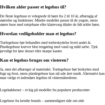
Hvilken alder passer et legehus til?
De fleste legehuse er velegnede til børn fra 2 til 10 år, afhængig af
størrelse og funktioner. Mindre modeller passer til de yngste, mens
større huse med rutsjebane eller klatrevæg tiltaler de lidt ældre børn.
Hvordan vedligeholder man et legehus?
Trælegehuse bør behandles med træbeskyttelse hvert andet år.
Plastlegehuse kræver blot rengøring med vand og mild sæbe. Tjek
jævnligt for løse skruer eller skarpe kanter.
Kan et legehus bruges om vinteren?
Ja, men det afhænger af materialet. Trælegehuse bør beskyttes mod
fugt og frost, mens plastlegehuse kan stå ude året rundt. Alternativt kan
man vælge et indendørs legehus til vintermånederne.
Legekøkkener – et kig på modeller fra populære producenter
Legehuse fra kendte brands – sammenlignet side om side