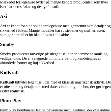
Markedet for legehuse byder på mange kendte producenter, som hver
især har deres fokus og designfilosofi.
Axi
Axi er kendt for sine solide trælegehuse med gennemtænkte detaljer og
sikkerhed i fokus. Mange modeller har rutsjebaner og små terrasser,
som gør dem til et hit blandt børn i alle aldre.
Smoby
Smoby producerer farverige plastlegehuse, der er nemme at samle og
vedligeholde. De er velegnede til mindre børn og kendetegnes af
afrundede former og høj sikkerhed.
KidKraft
KidKraft tilbyder legehuse i træ med et klassisk amerikansk udtryk. De
er ofte store og detaljerede med døre, vinduer og tilbehør, der gør legen
ekstra realistisk.
Plum Play
Plum Play kombinerer leg og bevægelse med legehuse, der ofte indgår